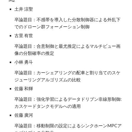
M2
土井 涼聖
卒論題目：不感帯を導入した分散制御器による外乱下
でのドローン群フォーメーション制御
古里 有世
卒論題目：
合意制御と最尤推定によるマルチビュー画
像の分類確率の推定
小林 勇斗
卒論題目：
カーシェアリングの配車と割り当てのスケ
ジューリングアルゴリズムの比較
佐藤 和輝
卒論題目：
強化学習によるデータドリブン非線形制御:
カスケードタンクモデルへの適用
佐藤 廣河
卒論題目：
移動制限の設定によるシンクホーンMPCア