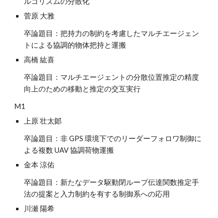
ルゴリズムの分散化
菅原 大雅
卒論題目：
把持力の制約を考慮したマルチエージェン
トによる協調的物体把持と運搬
高橋 紘喜
卒論題目：
マルチエージェントの分散位置推定の精度
向上のための移動と推定の交互実行
M1
上原 壮太郞
卒論題目：非 GPS 環境下でのリーダーフォロワ制御に
よる複数 UAV 協調荷物運搬
金本 涼佑
卒論題目：新たなデータ駆動閉ループ伝達関数推定手
法の提案と入力制約を有する制御系への応用
川瀬 陽希