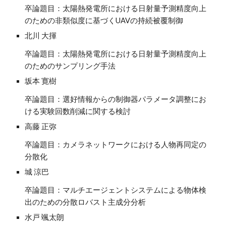
卒論題目：太陽熱発電所における日射量予測精度向上
のための非類似度に基づくUAVの持続被覆制御
北川 大揮
卒論題目：太陽熱発電所における日射量予測精度向上
のためのサンプリング手法
坂本 寛樹
卒論題目：選好情報からの制御器パラメータ調整にお
ける実験回数削減に関する検討
高藤 正弥
卒論題目：カメラネットワークにおける人物再同定の
分散化
城 涼巴
卒論題目：マルチエージェントシステムによる物体検
出のための分散ロバスト主成分分析
水戸 颯太朗