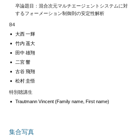
卒論題目：混合次元マルチエージェントシステムに対
するフォーメーション制御則の安定性解析
B4
大西 一輝
竹内 遥大
田中 雄翔
二宮 響
古谷 飛翔
松村 圭悟
特別聴講生
Trautmann
Vincent (Family name, First name)
集合写真